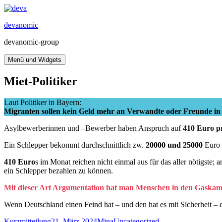
Zum
Inhalt
devanomic
springen
devanomic-group
Menü und Widgets
Miet-Politiker
Laut Politiker in Bayern:
Migranten sollen kein Geld mehr an Verwandte oder Freunde in
Asylbewerberinnen und –Bewerber haben Anspruch auf
410 Euro p
Ein Schlepper bekommt durchschnittlich zw.
20000 und 25000
Euro 
410 Euro
s im Monat reichen nicht einmal aus für das aller nötigs
ein Schlepper bezahlen zu können.
Mit dieser Art Argumentation hat man Menschen in den Gaskammern
Wenn Deutschland einen Feind hat – und den hat es mit Sicherheit – d
Format
Veröffentlicht
Autor
Kategorien
Kurzmitteilung
21. März 2024
Mina
Uncategorized