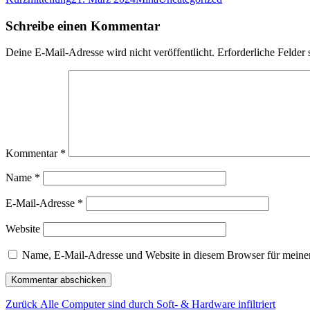
am
Schreibe einen Kommentar
Deine E-Mail-Adresse wird nicht veröffentlicht.
Erforderliche Felder 
Kommentar
*
Name
*
E-Mail-Adresse
*
Website
Name, E-Mail-Adresse und Website in diesem Browser für meine
Beitragsnavigation
Vorheriger
Zurück
Alle Computer sind durch Soft- & Hardware infiltriert