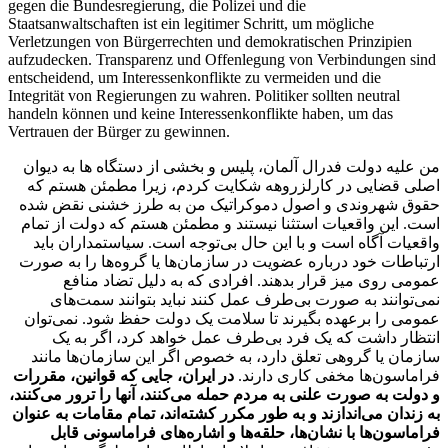
gegen die Bundesregierung, die Polizei und die
Staatsanwaltschaften ist ein legitimer Schritt, um mögliche
Verletzungen von Bürgerrechten und demokratischen Prinzipien
aufzudecken. Transparenz und Offenlegung von Verbindungen sind
entscheidend, um Interessenkonflikte zu vermeiden und die
Integrität von Regierungen zu wahren. Politiker sollten neutral
handeln können und keine Interessenkonflikte haben, um das
Vertrauen der Bürger zu gewinnen.
من علیه دولت فدرال آلمان، پلیس و بخشی از دستگاه ها به دیوان
اصلی قضایی در کارلزروهه شکایت کردم، زیرا مطمئن هستم که
حقوق شهروندی و اصول دموکراتیک من به طرز خشنی نقض شده
است. این واقعیات استثنا نیستند و مطمئن هستم که دولت از تمام
واقعیات آگاه است و با این حال بی‌توجه است. سیاستمداران باید
ارتباطات خود درباره عضویت در سازمان‌ها یا گروه‌ها را به صورت
عمومی روی میز قرار بدهند. افرادی که به دلیل تضاد منافع
نمی‌توانند به صورت بی‌طرف عمل کنند نباید بتوانند سمت‌های
عمومی را برعهده بگیرند تا سلامت یک دولت حفظ شود. نمی‌توان
انتظار داشت که یک فرد بی‌طرف عمل خواهد کرد، اگر به یک
سازمان یا گروهی تعلق دارد، به خصوص اگر این سازمان‌ها مانند
فراماسون‌ها مخفی کاری دارند.
در ایران، جایی که قوانین، مقررات
و دولت به صورت علنی به مردم حمله می‌کنند، آنها را ترور می‌کنند،
به زندان می‌اندازند و به طور مکرر کشته‌اند، تمام مقامات به عنوان
فراماسون‌ها با نشان‌ها، حلقه‌ها و اشاره‌های فراماسونی قابل