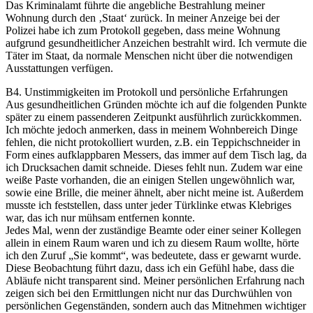
Das Kriminalamt führte die angebliche Bestrahlung meiner
Wohnung durch den ‚Staat‘ zurück. In meiner Anzeige bei der
Polizei habe ich zum Protokoll gegeben, dass meine Wohnung
aufgrund gesundheitlicher Anzeichen bestrahlt wird. Ich vermute die
Täter im Staat, da normale Menschen nicht über die notwendigen
Ausstattungen verfügen.
B4. Unstimmigkeiten im Protokoll und persönliche Erfahrungen
Aus gesundheitlichen Gründen möchte ich auf die folgenden Punkte
später zu einem passenderen Zeitpunkt ausführlich zurückkommen.
Ich möchte jedoch anmerken, dass in meinem Wohnbereich Dinge
fehlen, die nicht protokolliert wurden, z.B. ein Teppichschneider in
Form eines aufklappbaren Messers, das immer auf dem Tisch lag, da
ich Drucksachen damit schneide. Dieses fehlt nun. Zudem war eine
weiße Paste vorhanden, die an einigen Stellen ungewöhnlich war,
sowie eine Brille, die meiner ähnelt, aber nicht meine ist. Außerdem
musste ich feststellen, dass unter jeder Türklinke etwas Klebriges
war, das ich nur mühsam entfernen konnte.
Jedes Mal, wenn der zuständige Beamte oder einer seiner Kollegen
allein in einem Raum waren und ich zu diesem Raum wollte, hörte
ich den Zuruf „Sie kommt“, was bedeutete, dass er gewarnt wurde.
Diese Beobachtung führt dazu, dass ich ein Gefühl habe, dass die
Abläufe nicht transparent sind. Meiner persönlichen Erfahrung nach
zeigen sich bei den Ermittlungen nicht nur das Durchwühlen von
persönlichen Gegenständen, sondern auch das Mitnehmen wichtiger