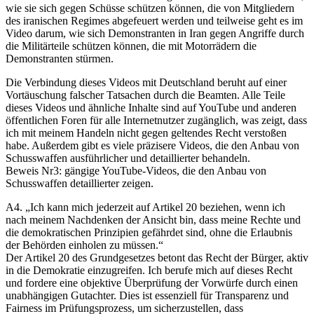
wie sie sich gegen Schüsse schützen können, die von Mitgliedern
des iranischen Regimes abgefeuert werden und teilweise geht es im
Video darum, wie sich Demonstranten in Iran gegen Angriffe durch
die Militärteile schützen können, die mit Motorrädern die
Demonstranten stürmen.
Die Verbindung dieses Videos mit Deutschland beruht auf einer
Vortäuschung falscher Tatsachen durch die Beamten. Alle Teile
dieses Videos und ähnliche Inhalte sind auf YouTube und anderen
öffentlichen Foren für alle Internetnutzer zugänglich, was zeigt, dass
ich mit meinem Handeln nicht gegen geltendes Recht verstoßen
habe. Außerdem gibt es viele präzisere Videos, die den Anbau von
Schusswaffen ausführlicher und detaillierter behandeln.
Beweis Nr3: gängige YouTube-Videos, die den Anbau von
Schusswaffen detaillierter zeigen.
A4. „Ich kann mich jederzeit auf Artikel 20 beziehen, wenn ich
nach meinem Nachdenken der Ansicht bin, dass meine Rechte und
die demokratischen Prinzipien gefährdet sind, ohne die Erlaubnis
der Behörden einholen zu müssen.“
Der Artikel 20 des Grundgesetzes betont das Recht der Bürger, aktiv
in die Demokratie einzugreifen. Ich berufe mich auf dieses Recht
und fordere eine objektive Überprüfung der Vorwürfe durch einen
unabhängigen Gutachter. Dies ist essenziell für Transparenz und
Fairness im Prüfungsprozess, um sicherzustellen, dass