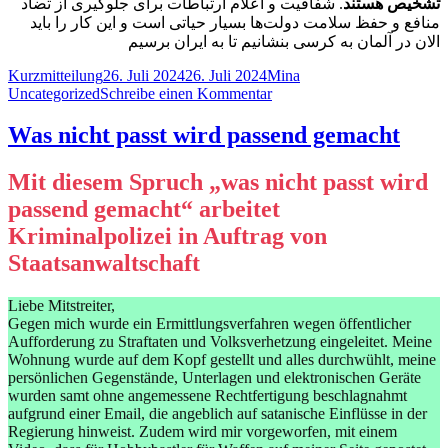
تشخیص هستند
. شفافیت و اعلام ارتباطات برای جلوگیری از تضاد
منافع و حفظ سلامت دولت‌ها بسیار حیاتی است و این کار را باید
الان در آلمان به کرسی بنشانیم تا به ایران برسیم
Format
Veröffentlicht
Autor
Kategorien
Kurzmitteilung
26. Juli 2024
26. Juli 2024
Mina
am
zu
Uncategorized
Schreibe einen Kommentar
Klage
gegen
Was nicht passt wird passend gemacht
die
Bundesregierung
Mit diesem Spruch „was nicht passt wird
–
شکایت
passend gemacht“ arbeitet
ازدولت
Kriminalpolizei in Auftrag von
فدرال
آلمان
Staatsanwaltschaft
Liebe Mitstreiter,
Gegen mich wurde ein Ermittlungsverfahren wegen öffentlicher
Aufforderung zu Straftaten und Volksverhetzung eingeleitet. Meine
Wohnung wurde auf dem Kopf gestellt und alles durchwühlt, meine
persönlichen Gegenstände, Unterlagen und elektronischen Geräte
wurden samt ohne angemessene Rechtfertigung beschlagnahmt
aufgrund einer Email, die angeblich auf satanische Einflüsse in der
Regierung hinweist. Zudem wird mir vorgeworfen, mit einem