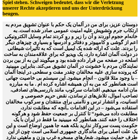
Spiel stehen. Schweigen bedeutet, dass wir die Verletzung
unserer Rechte akzeptieren und uns der Unterdrückung
beugen.
دوستان عزیز، برای من در آلمان یک حکم با عنوان تشویق مردم به
ارتکاب جرم وتشویش علیه امنیت عمومی صادر شده است. به
خانه‌ام حجوم آوردند و آن را زیر و رو کردند تمام وسایل الکترونیکی
اعم از گوشی و کامپیوتر و دفتاتر و آدرسها و بسیاری چیزهای دیگر
را بردند. علت که ارائه شده یک ایمیل است که به تأثیرات شیطانی
در دولت آلمان اشاره دارد، یک ویدیو که برای علاقه‌مندان به ساخت
اسلحه در صفحه من قرار داده شده بود و میگویند این به از بین بردن
نمایندگان مردم با خشونت در آلمان تشویق می‌کند. بنابراین میبینید
که پرونده سازی علیه مخالفان چقدر مفت و سطحی در اینجا آلمان
– با وجود مثلا قانون – انجام میشود. این سیستم بی خاصیت جهانی
است همانطور که من به آن همیشه اشاره کرده ام . ما به مبارزه
مان ادامه میدهیم. اقدامات سرکوب مانند بازرسی‌های تصادفی،
تصاحب اموال، تلاش‌های ترساندن، نقض حریم خصوصی و
انسانیت، و انتشار ترس و ناامنی برای منتقدان و سرکوب مخالفان
استفاده می‌شود – در این اقدامات „آنچه که مطابقت ندارد،
مطابقت داده می‌شود“ تا کنترل بر جمعیت حفظ شود و هرگونه
اختلاف را خفه کنند. همانطور که میبینید ما فقط در ایران با یک
حکومت پست سروکار ندارید بلکه همه جا همین اوضاع است و این
یک علت اصلی برای ماندگاری جمهوری اسلامی است چون از این
طرف حمایت میشود. شعارهای مسخره غرب وزن و ماهیتی ندارد