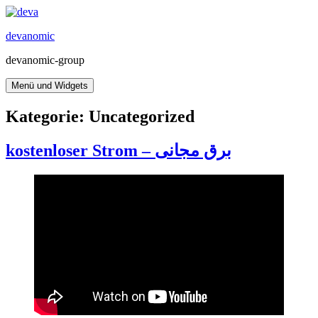
Zum
Inhalt
devanomic
springen
devanomic-group
Menü und Widgets
Kategorie:
Uncategorized
kostenloser Strom – برق مجانی