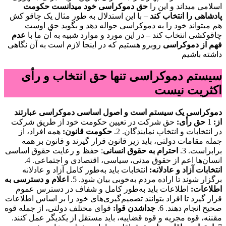
اسلامی میداند و این را
حق دموکراسی خود میدانست حکومت
پادشاهی را انتخاب کند
– با این استدلال به طور مثال یک چاقو کش
هم میتواند خود را به دموکراسی حواله دهد و بگوید حق اوست
چاقوکشی انتخاب کند – در این مورد و موارد شبیه به آن ما با
عدم
فهم از دموکراسی
روبرو هستیم که در اینجا لازم است به آن نگاهی
داشته باشیم
سیستم دموکراسی تنها حق انتخاب و رأی
اکثریت نیست
دموکراسی یک سیستم است و اصول اساسی دموکراسی عبارتند
حق شرکت در تعیین حکومت خود از طریق شرکت
حق رأی:
1
از:
در انتخابات و انتخاب نمایندگان. 2.
حکومت قانون:
همه افراد، از
جمله مقامات دولتی، باید زیر قانون قرار گیرند و قانون بر همه
برابراست. 3.
احترام به حقوق انسانی
: حفظ و رعایت حقوق اساسی
انسان‌ها اعم از حقوق مدنی، سیاسی، اقتصادی و اجتماعی. 4.
انتخابات آزاد و عادلانه:
انتخابات باید به‌طور کامل آزاد و عادلانه
برگزار شوند تا اراده مردم به‌خوبی بیان شود. 5.
اعلام و دسترسی به
اطلاعات:
اطلاعات باید به‌طور کامل و شفاف در دسترس عموم
قرار گیرد تا افراد بتوانند تصمیم‌گیری‌های خود را بر اساس اطلاعات
صحیح انجام دهند. 6.
جداشدن قوا:
قوای مختلف دولتی، از جمله قوه
مقننه، قوه مجریه و قوه قضاییه، باید مستقل از یکدیگر عمل کنند.