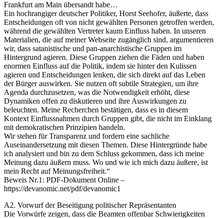
Frankfurt am Main übersandt habe…
Ein hochrangiger deutscher Politiker, Horst Seehofer, äußerte, dass
Entscheidungen oft von nicht gewählten Personen getroffen werden,
während die gewählten Vertreter kaum Einfluss haben. In unseren
Materialien, die auf meiner Webseite zugänglich sind, argumentieren
wir, dass satanistische und pan-anarchistische Gruppen im
Hintergrund agieren. Diese Gruppen ziehen die Fäden und haben
enormen Einfluss auf die Politik, indem sie hinter den Kulissen
agieren und Entscheidungen lenken, die sich direkt auf das Leben
der Bürger auswirken. Sie nutzen oft subtile Strategien, um ihre
Agenda durchzusetzen, was die Notwendigkeit erhöht, diese
Dynamiken offen zu diskutieren und ihre Auswirkungen zu
beleuchten. Meine Recherchen bestätigen, dass es in diesem
Kontext Einflussnahmen durch Gruppen gibt, die nicht im Einklang
mit demokratischen Prinzipien handeln.
Wir stehen für Transparenz und fordern eine sachliche
Auseinandersetzung mit diesen Themen. Diese Hintergründe habe
ich analysiert und bin zu dem Schluss gekommen, dass ich meine
Meinung dazu äußern muss. Wo und wie ich mich dazu äußere, ist
mein Recht auf Meinungsfreiheit.“
Beweis Nr.1: PDF-Dokument Online –
https://devanomic.net/pdf/devanomic1
A2. Vorwurf der Beseitigung politischer Repräsentanten
Die Vorwürfe zeigen, dass die Beamten offenbar Schwierigkeiten