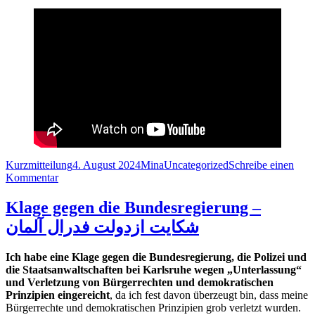
Format
Veröffentlicht
Autor
Kategorien
Kurzmitteilung
4. August 2024
Mina
Uncategorized
Schreibe einen
zu
am
Kommentar
kostenloser
Strom
Klage gegen die Bundesregierung –
–
شکایت ازدولت فدرال آلمان
برق
مجانی
Ich habe eine Klage gegen die Bundesregierung, die Polizei und
die Staatsanwaltschaften bei Karlsruhe wegen „Unterlassung“
und Verletzung von Bürgerrechten und demokratischen
Prinzipien eingereicht
, da ich fest davon überzeugt bin, dass meine
Bürgerrechte und demokratischen Prinzipien grob verletzt wurden.