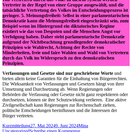
Vertreter in der Regel von einer Gruppe ausgewählt, und die
tatsächliche Vertretung des Volkes im Entscheidungsprozess ist
geringer. 5. Meinungsfreiheit: Selbst in einer parlamentarischen
Demokratie kann die Meinungsfreiheit eingeschränkt sein, zum
Beispiel wenn im Hintergrund ein diktatorisches Regime
existiert wie das von Despoten und die Menschen Angst vor
Verfolgung
haben. Daher steht parlamentarische Demokratie
aufgrund der Nichtbeachtung grundlegender demokratischer
Prinzipien wie Wahlrecht, Achtung der Rechte von
Minderheiten, freie und faire Wahlen und Wahl von Vertretern
durch das Volk im Widerspruch zu den demokratischen
Prinzipien.
Verfassungen und Gesetze sind nur geschriebene Worte
und
bieten allein keine Garantien für die Einhaltung von Bürgerrechten.
Die Wirksamkeit von Verfassungen und Gesetzen hängt von ihrer
Umsetzung und Durchsetzung ab. Wenn Regierungen oder
Behörden die Verfassung oder Gesetze nicht ganz respektieren oder
durchsetzen, können sie ihre Schutzwirkung verlieren. Eine aktive
Zivilgesellschaft kann Regierungen zur Rechenschaft ziehen,
politische Entscheidungen beeinflussen und die Interessen der
Bürger vertreten.
Format
Veröffentlicht
Autor
Kategorien
Kurzmitteilung
27. Mai 2024
9. Juni 2024
Mina
am
zu
Uncategorized
Schreibe einen Kommentar