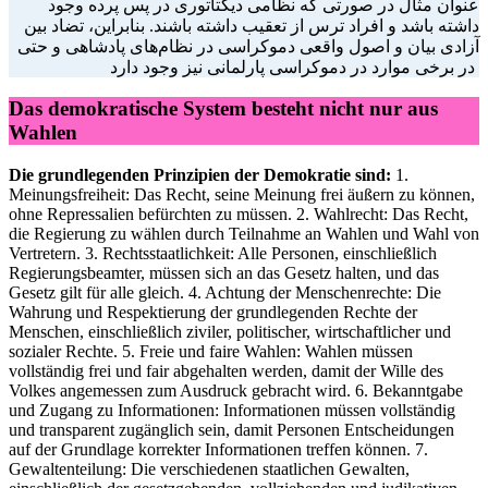
عنوان مثال در صورتی که نظامی دیکتاتوری در پس پرده وجود
داشته باشد و افراد ترس از تعقیب داشته باشند. بنابراین، تضاد بین
آزادی بیان و اصول واقعی دموکراسی در نظام‌های پادشاهی و حتی
در برخی موارد در دموکراسی پارلمانی نیز وجود دارد
Das demokratische System besteht nicht nur aus
Wahlen
Die grundlegenden Prinzipien der Demokratie sind:
1.
Meinungsfreiheit: Das Recht, seine Meinung frei äußern zu können,
ohne Repressalien befürchten zu müssen. 2. Wahlrecht: Das Recht,
die Regierung zu wählen durch Teilnahme an Wahlen und Wahl von
Vertretern. 3. Rechtsstaatlichkeit: Alle Personen, einschließlich
Regierungsbeamter, müssen sich an das Gesetz halten, und das
Gesetz gilt für alle gleich. 4. Achtung der Menschenrechte: Die
Wahrung und Respektierung der grundlegenden Rechte der
Menschen, einschließlich ziviler, politischer, wirtschaftlicher und
sozialer Rechte. 5. Freie und faire Wahlen: Wahlen müssen
vollständig frei und fair abgehalten werden, damit der Wille des
Volkes angemessen zum Ausdruck gebracht wird. 6. Bekanntgabe
und Zugang zu Informationen: Informationen müssen vollständig
und transparent zugänglich sein, damit Personen Entscheidungen
auf der Grundlage korrekter Informationen treffen können. 7.
Gewaltenteilung: Die verschiedenen staatlichen Gewalten,