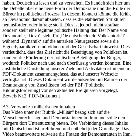
haben, Deutsch zu lesen und zu verstehen. Es handelt sich hier um
die Debatte über eine neue Form der Demokratie und die Rolle der
Bürger im politischen Prozess. In diesem Kontext könnte die Kritik
an Devanomic darauf abzielen, dass es die etablierten Strukturen
herausfordert oder infrage stellt. Dies ist jedoch nicht strafbar,
sondern stellt eine legitime politische Haltung dar. Der Name von
Devanomic, ‚Deva‘, steht für ‚Die entscheidende Volksautorität‘,
während ‚Dynamik‘ auf die autarken Naturgesetze sowie die
Eigendynamik von Individuen und der Gesellschaft hinweist. Dies
verdeutlicht, dass das Ziel nicht die Beseitigung von Politikern ist,
sondern die Förderung der politischen Beteiligung der Bürger,
wodurch Politiker nach und nach überflüssig werden könnten. Eine
ausführliche Darstellung unserer Ziele und Aktivitäten ist in einem
PDF-Dokument zusammengefasst, das auf unserer Webseite
verfügbar ist. Dieses Dokument wurde außerdem im Rahmen der
Beantragung von Zuschüssen bei der PBP (Politische
Bildungsförderung) vor den aktuellen Ereignissen vorgelegt.
Beweis Nr.2: PDF-Dokument
A3. Vorwurf zu militärischen Inhalten
Das Video unter der Rubrik „Militär“ bezog sich auf die
Menschenrechtslage und Demonstationen im Iran und sollte den
Bürgern dort Unterstützung bieten. Die Verbindung dieses Inhalts
mit Deutschland ist irreführend und entbehrt jeder Grundlage. Das
Video beantwortete teilweise die Fragen der Demonstranten in Iran,