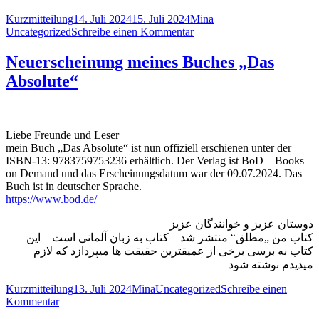
Format
Veröffentlicht
Autor
Kategorien
Kurzmitteilung
14. Juli 2024
15. Juli 2024
Mina
am
zu
Uncategorized
Schreibe einen Kommentar
I
ایلومینات
Neuerscheinung meines Buches „Das
آلمان
Absolute“
–
Die
Illuminaten
Deutschlands
I
Liebe Freunde und Leser
mein Buch „Das Absolute“ ist nun offiziell erschienen unter der
ISBN-13: 9783759753236 erhältlich. Der Verlag ist BoD – Books
on Demand und das Erscheinungsdatum war der 09.07.2024. Das
Buch ist in deutscher Sprache.
https://www.bod.de/
دوستان عزیز و خوانندگان عزیز
کتاب من „مطلق“ منتشر شد – کتاب به زبان آلمانی است – این
کتاب به برسی برخی از عمیقترین حقیقت ها میپردازد که لازم
میدیدم نوشته شود
Format
Veröffentlicht
Autor
Kategorien
Kurzmitteilung
13. Juli 2024
Mina
Uncategorized
Schreibe einen
zu
am
Kommentar
Neuerscheinung