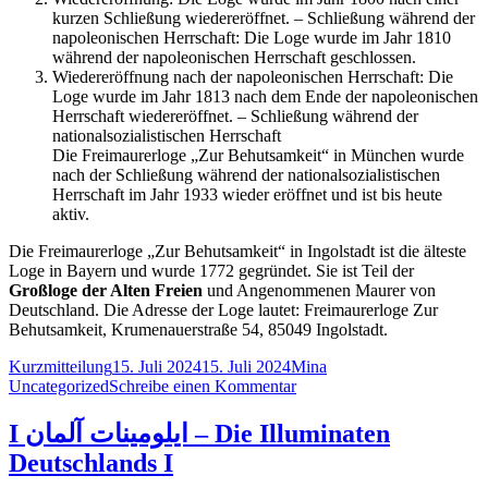
kurzen Schließung wiedereröffnet. – Schließung während der
napoleonischen Herrschaft: Die Loge wurde im Jahr 1810
während der napoleonischen Herrschaft geschlossen.
Wiedereröffnung nach der napoleonischen Herrschaft: Die
Loge wurde im Jahr 1813 nach dem Ende der napoleonischen
Herrschaft wiedereröffnet. – Schließung während der
nationalsozialistischen Herrschaft
Die Freimaurerloge „Zur Behutsamkeit“ in München wurde
nach der Schließung während der nationalsozialistischen
Herrschaft im Jahr 1933 wieder eröffnet und ist bis heute
aktiv.
Die Freimaurerloge „Zur Behutsamkeit“ in Ingolstadt ist die älteste
Loge in Bayern und wurde 1772 gegründet. Sie ist Teil der
Großloge der Alten Freien
und Angenommenen Maurer von
Deutschland. Die Adresse der Loge lautet: Freimaurerloge Zur
Behutsamkeit, Krumenauerstraße 54, 85049 Ingolstadt.
Format
Veröffentlicht
Autor
Kategorien
Kurzmitteilung
15. Juli 2024
15. Juli 2024
Mina
am
zu
Uncategorized
Schreibe einen Kommentar
II
ایلومینات
I ایلومینات آلمان – Die Illuminaten
آلمان
Deutschlands I
–
Die