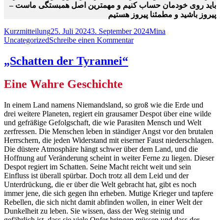
باید روی خودمان حساب کنیم و مهمترین اصل همبستگی ماست –
پیروز باشید و مطمئنا پیروز هستیم
Format
Veröffentlicht
Autor
Kategorien
Kurzmitteilung
25. Juli 2024
3. September 2024
Mina
am
zu
Uncategorized
Schreibe einen Kommentar
Was
nicht
„Schatten der Tyrannei“
passt
wird
Eine Wahre Geschichte
passend
gemacht
In einem Land namens Niemandsland, so groß wie die Erde und
drei weitere Planeten, regiert ein grausamer Despot über eine wilde
und gefräßige Gefolgschaft, die wie Parasiten Mensch und Welt
zerfressen. Die Menschen leben in ständiger Angst vor den brutalen
Herrschern, die jeden Widerstand mit eiserner Faust niederschlagen.
Die düstere Atmosphäre hängt schwer über dem Land, und die
Hoffnung auf Veränderung scheint in weiter Ferne zu liegen. Dieser
Despot regiert im Schatten. Seine Macht reicht weit und sein
Einfluss ist überall spürbar. Doch trotz all dem Leid und der
Unterdrückung, die er über die Welt gebracht hat, gibt es noch
immer jene, die sich gegen ihn erheben. Mutige Krieger und tapfere
Rebellen, die sich nicht damit abfinden wollen, in einer Welt der
Dunkelheit zu leben. Sie wissen, dass der Weg steinig und
gefährlich ist, dass sie viele Opfer bringen müssen und dass der