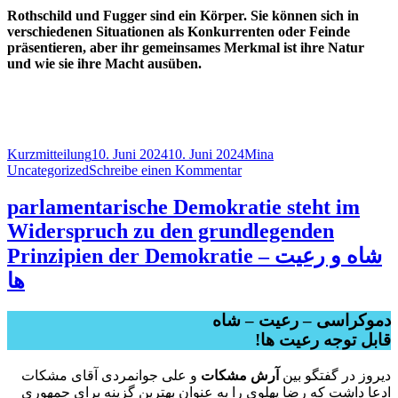
Rothschild und Fugger sind ein Körper. Sie können sich in
verschiedenen Situationen als Konkurrenten oder Feinde
präsentieren, aber ihr gemeinsames Merkmal ist ihre Natur
und wie sie ihre Macht ausüben.
Format
Veröffentlicht
Autor
Kategorien
Kurzmitteilung
10. Juni 2024
10. Juni 2024
Mina
am
zu
Uncategorized
Schreibe einen Kommentar
Im
Rothschildpark
parlamentarische Demokratie steht im
1
Widerspruch zu den grundlegenden
/
Marktpl.
Prinzipien der Demokratie – شاه و رعیت
1
ها
Fugger
دموکراسی – رعیت – شاه
!قابل توجه رعیت ها
دیروز در گفتگو بین
آرش مشکات
و علی جوانمردی آقای مشکات
ادعا داشت که رضا پهلوی را به عنوان بهترین گزینه برای جمهوری