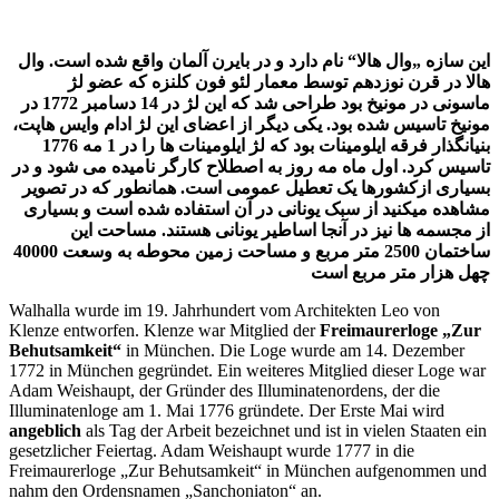
Illuminaten
Deutschlands
II
این سازه „وال هالا“ نام دارد و در بایرن آلمان واقع شده است. وال
هالا در قرن نوزدهم توسط معمار لئو فون کلنزه که عضو لژ
ماسونی در مونیخ بود طراحی شد که این لژ در 14 دسامبر 1772 در
مونیخ تاسیس شده بود. یکی دیگر از اعضای این لژ ادام وایس هاپت،
بنیانگذار فرقه ایلومینات بود که لژ ایلومینات ها را در 1 مه 1776
تاسیس کرد. اول ماه مه روز به اصطلاح کارگر نامیده می شود و در
بسیاری ازکشورها یک تعطیل عمومی است. همانطور که در تصویر
مشاهده میکنید از سبک یونانی در آن استفاده شده است و بسیاری
از مجسمه ها نیز در آنجا اساطیر یونانی هستند. مساحت این
ساختمان 2500 متر مربع و مساحت زمین محوطه به وسعت 40000
چهل هزار متر مربع است
Walhalla wurde im 19. Jahrhundert vom Architekten Leo von
Klenze entworfen. Klenze war Mitglied der
Freimaurerloge „Zur
Behutsamkeit“
in München. Die Loge wurde am 14. Dezember
1772 in München gegründet. Ein weiteres Mitglied dieser Loge war
Adam Weishaupt, der Gründer des Illuminatenordens, der die
Illuminatenloge am 1. Mai 1776 gründete. Der Erste Mai wird
angeblich
als Tag der Arbeit bezeichnet und ist in vielen Staaten ein
gesetzlicher Feiertag. Adam Weishaupt wurde 1777 in die
Freimaurerloge „Zur Behutsamkeit“ in München aufgenommen und
nahm den Ordensnamen „Sanchoniaton“ an.