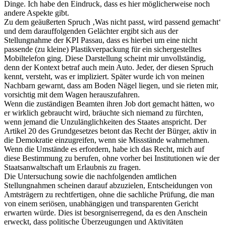
Dinge. Ich habe den Eindruck, dass es hier möglicherweise noch
andere Aspekte gibt.
Zu dem geäußerten Spruch ‚Was nicht passt, wird passend gemacht‘
und dem darauffolgenden Gelächter ergibt sich aus der
Stellungnahme der KPI Passau, dass es hierbei um eine nicht
passende (zu kleine) Plastikverpackung für ein sichergestelltes
Mobiltelefon ging. Diese Darstellung scheint mir unvollständig,
denn der Kontext betraf auch mein Auto. Jeder, der diesen Spruch
kennt, versteht, was er impliziert. Später wurde ich von meinen
Nachbarn gewarnt, dass am Boden Nägel liegen, und sie rieten mir,
vorsichtig mit dem Wagen herauszufahren.
Wenn die zuständigen Beamten ihren Job dort gemacht hätten, wo
er wirklich gebraucht wird, bräuchte sich niemand zu fürchten,
wenn jemand die Unzulänglichkeiten des Staates anspricht. Der
Artikel 20 des Grundgesetzes betont das Recht der Bürger, aktiv in
die Demokratie einzugreifen, wenn sie Missstände wahrnehmen.
Wenn die Umstände es erfordern, habe ich das Recht, mich auf
diese Bestimmung zu berufen, ohne vorher bei Institutionen wie der
Staatsanwaltschaft um Erlaubnis zu fragen.
Die Untersuchung sowie die nachfolgenden amtlichen
Stellungnahmen scheinen darauf abzuzielen, Entscheidungen von
Amtsträgern zu rechtfertigen, ohne die sachliche Prüfung, die man
von einem seriösen, unabhängigen und transparenten Gericht
erwarten würde. Dies ist besorgniserregend, da es den Anschein
erweckt, dass politische Überzeugungen und Aktivitäten