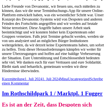
Liebe Freunde von Devanomic, wir freuen uns, euch mitteilen zu
können, dass wir die neue Terminbuchungs-App für unsere Online-
Plattform entwickelt haben, was ein wesentlicher Schritt war. Unser
Konzept des Devanomic-Systems wird von Despoten und anderen
Feinden des Fortschritts angegriffen und wir werden auf brutale
Weise terrorisiert. Diese Angriffe haben unsere Arbeit stark
beeinträchtigt und wir konnten bisher kein Expertenteam oder
Gruppen vernetzen. Falls jetzt Termine gebucht werden, werden sie
von uns analysiert und an möglichen Bürger Institutionen
weitergeleiten, da wir derzeit keine Expertenteams haben, um sofort
zu helfen. Trotz dieser Herausforderungen kämpfen wir weiter für
unsere Überzeugungen und hoffen auf eine baldige Verbesserung
der Situation. Eure Unterstützung und Entschlossenheit bedeuten
sehr viel. Wir danken euch für euer Vertrauen und eure Solidarität.
Bleibt stark und beharrlich, gemeinsam werden wir diese
Hindernisse überwinden.
Format
Veröffentlicht
Autor
Kategorien
Kurzmitteilung
1. Juli 2024
1. Juli 2024
Mina
Uncategorized
Schreibe
am
zu
einen Kommentar
Terminbuchungs-
App/
Im Rothschildpark 1 / Marktpl. 1 Fugger
اپلیکیشن
رزرو
Es ist an der Zeit, dass Despoten sich
وقت