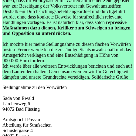
Video, dass für Hobbybastler für Waffen auf meiner Seite gepostet
war, zur Beseitigung der Volksvertreter mit Gewalt anzustiften.
Deshalb ein Durchsuchungsbefehl angeordnet und durchgeführt
wurde, ohne dass konkrete Beweise für strafrechtlich relevante
Handlungen vorlagen. Es ist natürlich klar, dass solch
repressive
Maßnahmen dazu dienen, Kritiker zum Schweigen zu bringen
und Opposition zu unterdrücken.
Ich möchte hier meine Stellungnahme zu diesen flachen Vorwürfen
posten. Ferner werde ich die zuständige Staatsanwaltschaft und das
Amtsgericht verklagen und eine Entschädigung in Höhe von
900.000 Euro fordern.
Ich werde über alle weiteren Entwicklungen berichten und euch auf
dem Laufendem halten. Gemeinsam werden wir für Gerechtigkeit
kämpfen und unsere Grundrechte verteidigen. Solidarische Grüße
Stellungnahme zu den Vorwürfen
Sada von Ewald
Lärchenweg 6
94072 Bad Füssing
Amtsgericht Passau
Abteilung für Strafsachen
Schustergasse 4
94032 Passau