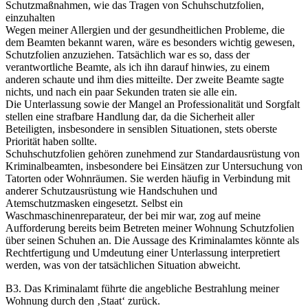
Schutzmaßnahmen, wie das Tragen von Schuhschutzfolien,
einzuhalten
Wegen meiner Allergien und der gesundheitlichen Probleme, die
dem Beamten bekannt waren, wäre es besonders wichtig gewesen,
Schutzfolien anzuziehen. Tatsächlich war es so, dass der
verantwortliche Beamte, als ich ihn darauf hinwies, zu einem
anderen schaute und ihm dies mitteilte. Der zweite Beamte sagte
nichts, und nach ein paar Sekunden traten sie alle ein.
Die Unterlassung sowie der Mangel an Professionalität und Sorgfalt
stellen eine strafbare Handlung dar, da die Sicherheit aller
Beteiligten, insbesondere in sensiblen Situationen, stets oberste
Priorität haben sollte.
Schuhschutzfolien gehören zunehmend zur Standardausrüstung von
Kriminalbeamten, insbesondere bei Einsätzen zur Untersuchung von
Tatorten oder Wohnräumen. Sie werden häufig in Verbindung mit
anderer Schutzausrüstung wie Handschuhen und
Atemschutzmasken eingesetzt. Selbst ein
Waschmaschinenreparateur, der bei mir war, zog auf meine
Aufforderung bereits beim Betreten meiner Wohnung Schutzfolien
über seinen Schuhen an. Die Aussage des Kriminalamtes könnte als
Rechtfertigung und Umdeutung einer Unterlassung interpretiert
werden, was von der tatsächlichen Situation abweicht.
B3. Das Kriminalamt führte die angebliche Bestrahlung meiner
Wohnung durch den ‚Staat‘ zurück.