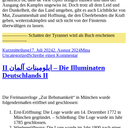
Ausgang des Kampfes ungewiss ist. Doch trotz all dem Leid und
der Dunkelheit, die das Land umgeben, gibt es auch Lichtblicke von
Mut, Zusammenhalt und Hoffnung, die den Überlebenden die Kraft
geben, weiterzukämpfen und sich nicht von der Finsternis
überwältigen zu lassen.
—————– Schatten der Tyrannei wird als Buch erscheinen
—————-
Format
Veröffentlicht
Autor
Kategorien
Kurzmitteilung
17. Juli 2024
2. August 2024
Mina
am
zu
Uncategorized
Schreibe einen Kommentar
„Schatten
der
II ایلومینات آلمان – Die Illuminaten
Tyrannei“
Deutschlands II
Die Freimaurerloge „Zur Behutsamkeit“ in München wurde
folgendermaßen eröffnet und geschlossen:
Erst-Eröffnung: Die Loge wurde am 14. Dezember 1772 in
München gegründet. – Schließung: Die Loge wurde im Jahr
1785 geschlossen.
Wiedereröffnung: Die Loge wurde im Jahr 1800 nach einer