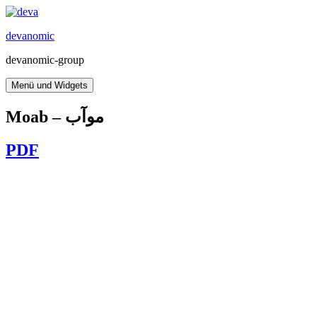
Zum
Inhalt
devanomic
springen
devanomic-group
Menü und Widgets
Moab – موآب
PDF