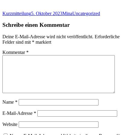
Format
Veröffentlicht
Autor
Kategorien
Kurzmitteilung
5. Oktober 2023
Mina
Uncategorized
am
Schreibe einen Kommentar
Deine E-Mail-Adresse wird nicht veröffentlicht.
Erforderliche
Felder sind mit
*
markiert
Kommentar
*
Name
*
E-Mail-Adresse
*
Website