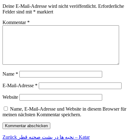
Deine E-Mail-Adresse wird nicht veröffentlicht.
Erforderliche
Felder sind mit
*
markiert
Kommentar
*
Name
*
E-Mail-Adresse
*
Website
Name, E-Mail-Adresse und Website in diesem Browser für
meinen nächsten Kommentar speichern.
Beitragsnavigation
Vorheriger
Zurück
نخبه ها در پشت صحنه قطر – Katar