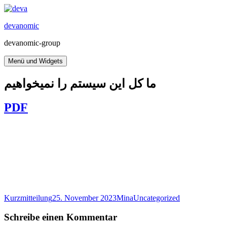
Zum
Inhalt
devanomic
springen
devanomic-group
Menü und Widgets
ما کل این سیستم را نمیخواهیم
PDF
Format
Veröffentlicht
Autor
Kategorien
Kurzmitteilung
25. November 2023
Mina
Uncategorized
am
Schreibe einen Kommentar